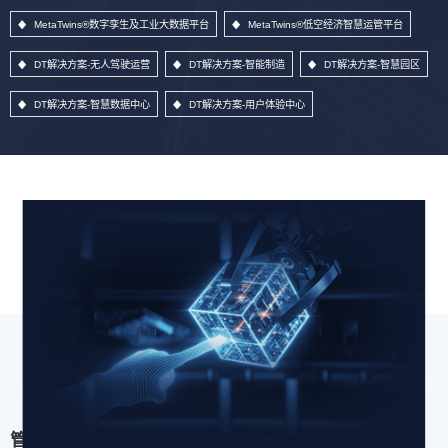
MetaTwins®数字孪生及工业大数据平台
MetaTwins®低空经济智慧运管平台
DT解决方案-无人驾驶运营
DT解决方案-智能制造
DT解决方案-智慧园区
DT解决方案-智慧数据中心
DT解决方案-用户体验中心
管理信息系统