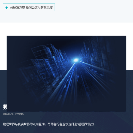
AI解决方案-新闻公文AI智慧风控
数字孪生
DIGITAL TWINS
物理世界与真实世界的双向互动，帮助各行各业快速打造“超视界”能力